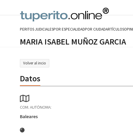
Skip
to
content
PERITOS JUDICIALES
POR ESPECIALIDAD
POR CIUDAD
ARTÍCULOS
OPIN
MARIA ISABEL MUÑOZ GARCIA
Volver al incio
Datos
COM. AUTÓNOMA:
Baleares