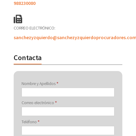
988230080
CORREO ELECTRÓNICO:
sanchezyzquierdo@sanchezyzquierdoprocuradores.co
Contacta
Contactar
Nombre y Apellidos
*
con
Correo electrónico
*
Teléfono
*