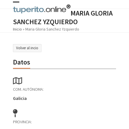
Skip
Open
Close
to
MARIA GLORIA
content
mobile
mobile
SANCHEZ YZQUIERDO
menu
menu
Inicio
»
Maria Gloria Sanchez Yzquierdo
Volver al incio
Datos
COM. AUTÓNOMA:
Galicia
PROVINCIA: