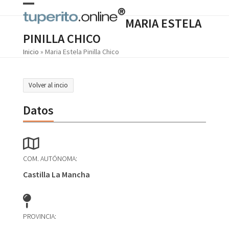
Skip
Open
Close
to
MARIA ESTELA
content
mobile
mobile
PINILLA CHICO
menu
menu
Inicio
»
Maria Estela Pinilla Chico
Volver al incio
Datos
COM. AUTÓNOMA:
Castilla La Mancha
PROVINCIA: