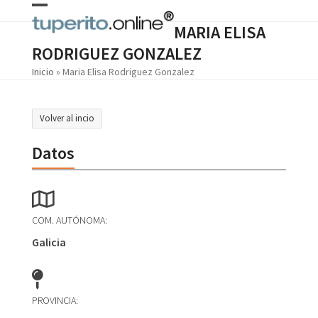
Skip
Open
Close
to
MARIA ELISA
content
mobile
mobile
RODRIGUEZ GONZALEZ
menu
menu
Inicio
»
Maria Elisa Rodriguez Gonzalez
Volver al incio
Datos
COM. AUTÓNOMA:
Galicia
PROVINCIA: