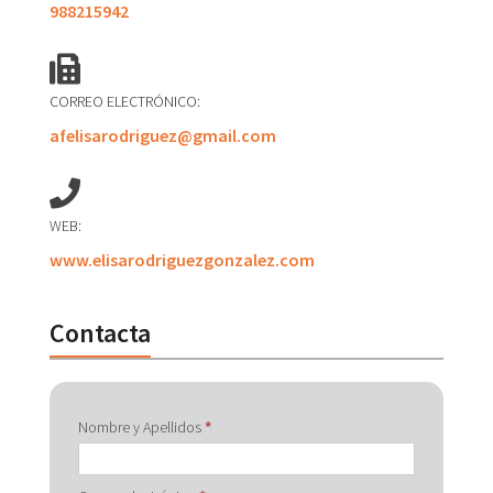
988215942
CORREO ELECTRÓNICO:
afelisarodriguez@gmail.com
WEB:
www.elisarodriguezgonzalez.com
Contacta
Contactar
Nombre y Apellidos
*
con