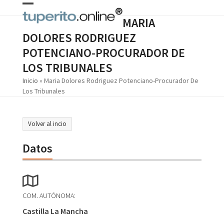
Skip
Open
Close
to
MARIA
content
mobile
mobile
DOLORES RODRIGUEZ
menu
menu
POTENCIANO-PROCURADOR DE
LOS TRIBUNALES
Inicio
»
Maria Dolores Rodriguez Potenciano-Procurador De
Los Tribunales
Volver al incio
Datos
COM. AUTÓNOMA:
Castilla La Mancha