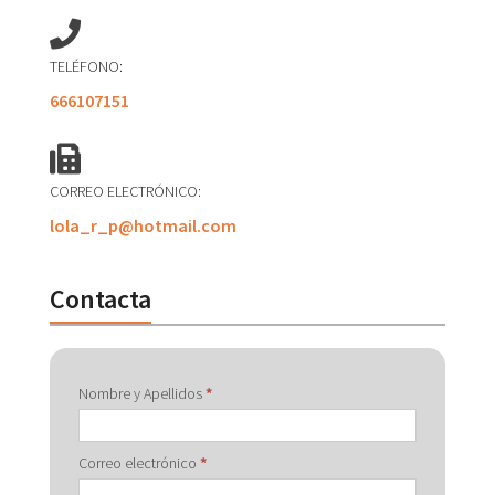
TELÉFONO:
666107151
CORREO ELECTRÓNICO:
lola_r_p@hotmail.com
Contacta
Contactar
Nombre y Apellidos
*
con
Correo electrónico
*