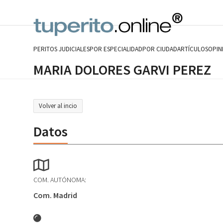
Skip
to
content
PERITOS JUDICIALES
POR ESPECIALIDAD
POR CIUDAD
ARTÍCULOS
OPIN
MARIA DOLORES GARVI PEREZ
Volver al incio
Datos
COM. AUTÓNOMA:
Com. Madrid