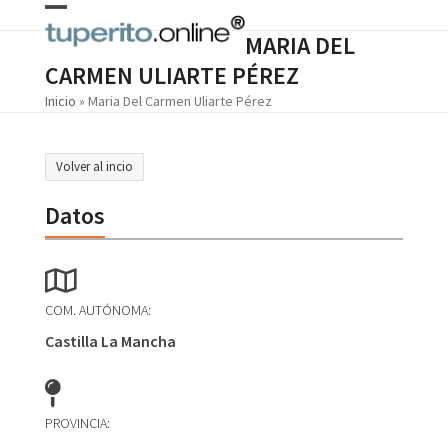
Skip
Open
Close
to
MARIA DEL
content
mobile
mobile
CARMEN ULIARTE PÉREZ
menu
menu
Inicio
»
Maria Del Carmen Uliarte Pérez
Volver al incio
Datos
COM. AUTÓNOMA:
Castilla La Mancha
PROVINCIA: