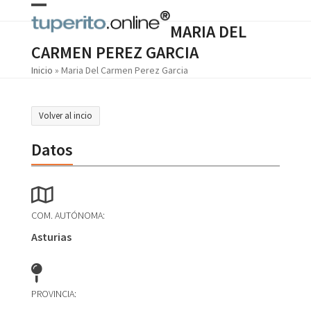
Skip
Open
Close
to
MARIA DEL
content
mobile
mobile
CARMEN PEREZ GARCIA
menu
menu
Inicio
»
Maria Del Carmen Perez Garcia
Volver al incio
Datos
COM. AUTÓNOMA:
Asturias
PROVINCIA: