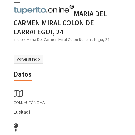
Skip
Open
Close
to
MARIA DEL
content
mobile
mobile
CARMEN MIRAL COLON DE
menu
menu
LARRATEGUI, 24
Inicio
»
Maria Del Carmen Miral Colon De Larrategui, 24
Volver al incio
Datos
COM. AUTÓNOMA:
Euskadi