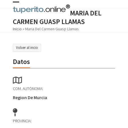
Skip
Open
Close
to
MARIA DEL
content
mobile
mobile
CARMEN GUASP LLAMAS
menu
menu
Inicio
»
Maria Del Carmen Guasp Llamas
Volver al incio
Datos
COM. AUTÓNOMA:
Region De Murcia
PROVINCIA: