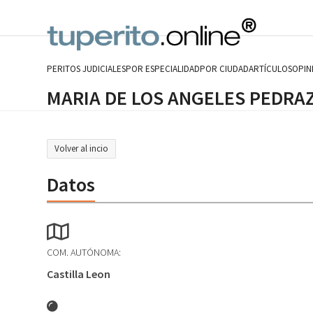
Skip
to
content
PERITOS JUDICIALES
POR ESPECIALIDAD
POR CIUDAD
ARTÍCULOS
OPIN
MARIA DE LOS ANGELES PEDRA
Volver al incio
Datos
COM. AUTÓNOMA:
Castilla Leon