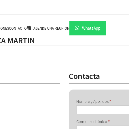
WhatsApp
IONES
CONTACTO
AGENDE UNA REUNIÓN
ZA MARTIN
Contacta
Contactar
Nombre y Apellidos
*
con
Correo electrónico
*