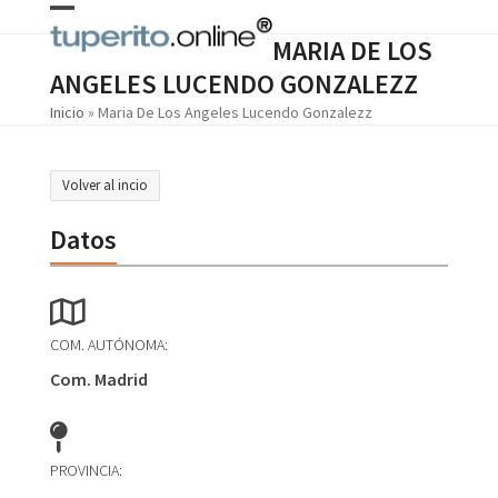
Skip
Open
Close
to
MARIA DE LOS
content
mobile
mobile
ANGELES LUCENDO GONZALEZZ
menu
menu
Inicio
»
Maria De Los Angeles Lucendo Gonzalezz
Volver al incio
Datos
COM. AUTÓNOMA:
Com. Madrid
PROVINCIA: