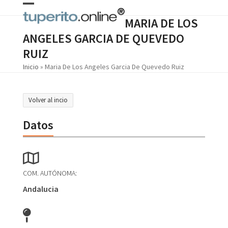
Skip
Open
Close
to
MARIA DE LOS
content
mobile
mobile
ANGELES GARCIA DE QUEVEDO
menu
menu
RUIZ
Inicio
»
Maria De Los Angeles Garcia De Quevedo Ruiz
Volver al incio
Datos
COM. AUTÓNOMA:
Andalucia