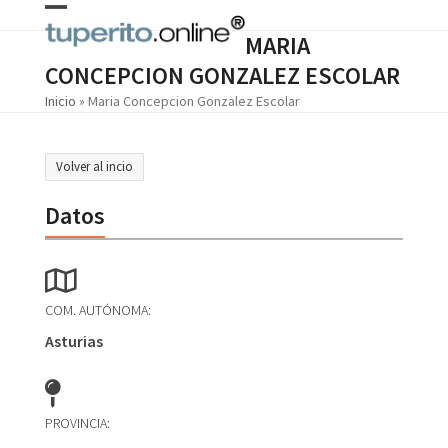
Skip
Open
Close
to
MARIA
content
mobile
mobile
CONCEPCION GONZALEZ ESCOLAR
menu
menu
Inicio
»
Maria Concepcion Gonzalez Escolar
Volver al incio
Datos
COM. AUTÓNOMA:
Asturias
PROVINCIA: