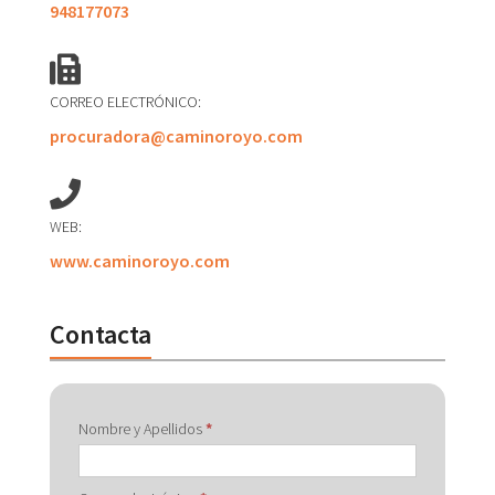
948177073
CORREO ELECTRÓNICO:
procuradora@caminoroyo.com
WEB:
www.caminoroyo.com
Contacta
Contactar
Nombre y Apellidos
*
con