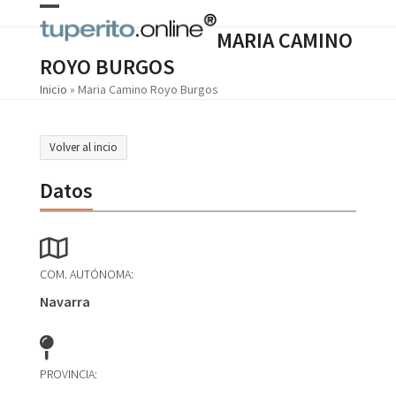
Skip
Open
Close
to
MARIA CAMINO
content
mobile
mobile
ROYO BURGOS
menu
menu
Inicio
»
Maria Camino Royo Burgos
Volver al incio
Datos
COM. AUTÓNOMA:
Navarra
PROVINCIA: