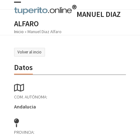
Skip
Open
Close
to
MANUEL DIAZ
content
mobile
mobile
ALFARO
menu
menu
Inicio
»
Manuel Diaz Alfaro
Volver al incio
Datos
COM. AUTÓNOMA:
Andalucia
PROVINCIA: