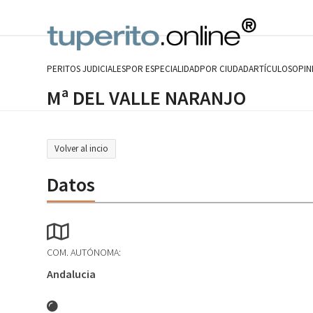
Skip
to
content
PERITOS JUDICIALES
POR ESPECIALIDAD
POR CIUDAD
ARTÍCULOS
OPIN
Mª DEL VALLE NARANJO
Volver al incio
Datos
COM. AUTÓNOMA:
Andalucia