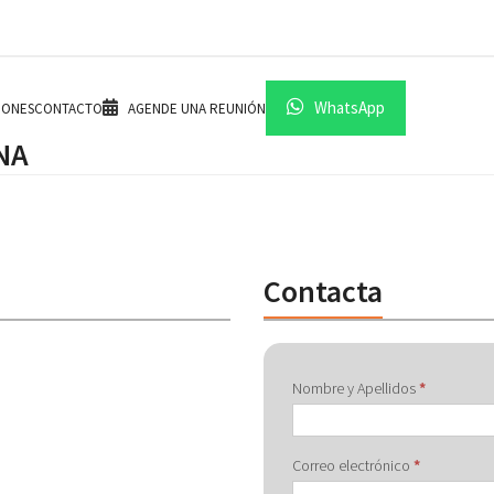
WhatsApp
IONES
CONTACTO
AGENDE UNA REUNIÓN
NA
Contacta
Contactar
Nombre y Apellidos
*
con
Correo electrónico
*