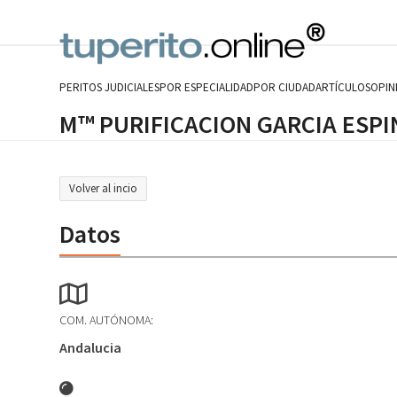
Skip
to
content
PERITOS JUDICIALES
POR ESPECIALIDAD
POR CIUDAD
ARTÍCULOS
OPIN
M™ PURIFICACION GARCIA ESPI
Volver al incio
Datos
COM. AUTÓNOMA:
Andalucia