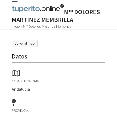
Skip
Open
Close
to
M™ DOLORES
content
mobile
mobile
MARTINEZ MEMBRILLA
menu
menu
Inicio
»
M™ Dolores Martinez Membrilla
Volver al incio
Datos
COM. AUTÓNOMA:
Andalucia
PROVINCIA: