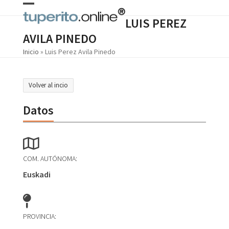
Skip
Open
Close
to
LUIS PEREZ
content
mobile
mobile
AVILA PINEDO
menu
menu
Inicio
»
Luis Perez Avila Pinedo
Volver al incio
Datos
COM. AUTÓNOMA:
Euskadi
PROVINCIA: