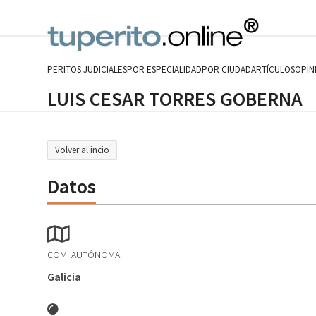
Skip
to
content
PERITOS JUDICIALES
POR ESPECIALIDAD
POR CIUDAD
ARTÍCULOS
OPIN
LUIS CESAR TORRES GOBERNA
Volver al incio
Datos
COM. AUTÓNOMA:
Galicia