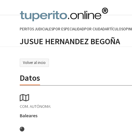
Skip
to
content
PERITOS JUDICIALES
POR ESPECIALIDAD
POR CIUDAD
ARTÍCULOS
OPIN
JUSUE HERNANDEZ BEGOÑA
Volver al incio
Datos
COM. AUTÓNOMA:
Baleares