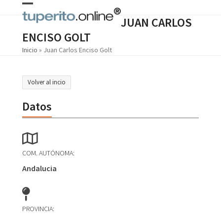
Skip
Open
Close
to
JUAN CARLOS
content
mobile
mobile
ENCISO GOLT
menu
menu
Inicio
»
Juan Carlos Enciso Golt
Volver al incio
Datos
COM. AUTÓNOMA:
Andalucia
PROVINCIA: