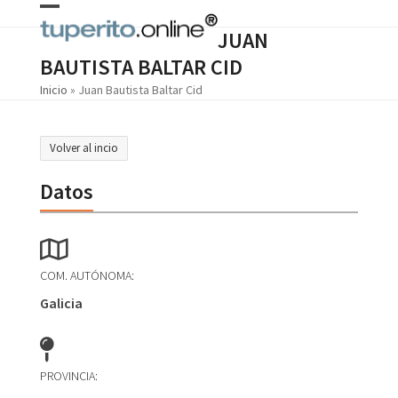
Skip
Open
Close
to
JUAN
content
mobile
mobile
BAUTISTA BALTAR CID
menu
menu
Inicio
»
Juan Bautista Baltar Cid
Volver al incio
Datos
COM. AUTÓNOMA:
Galicia
PROVINCIA: