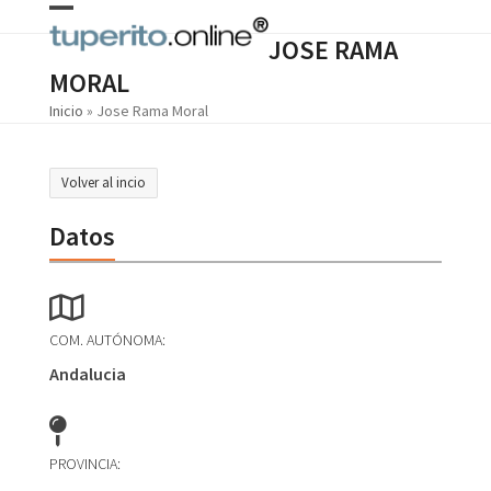
Skip
Open
Close
to
JOSE RAMA
content
mobile
mobile
MORAL
menu
menu
Inicio
»
Jose Rama Moral
Volver al incio
Datos
COM. AUTÓNOMA:
Andalucia
PROVINCIA: