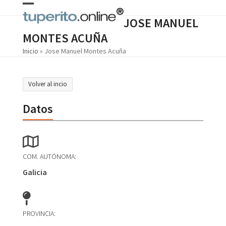
Skip
Open
Close
to
JOSE MANUEL
content
mobile
mobile
MONTES ACUÑA
menu
menu
Inicio
»
Jose Manuel Montes Acuña
Volver al incio
Datos
COM. AUTÓNOMA:
Galicia
PROVINCIA: