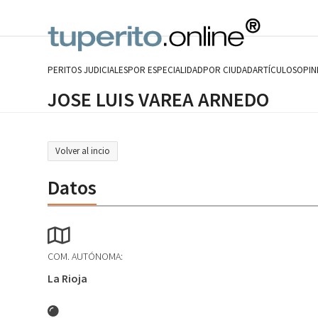
Skip
to
content
PERITOS JUDICIALES
POR ESPECIALIDAD
POR CIUDAD
ARTÍCULOS
OPIN
JOSE LUIS VAREA ARNEDO
Volver al incio
Datos
COM. AUTÓNOMA:
La Rioja