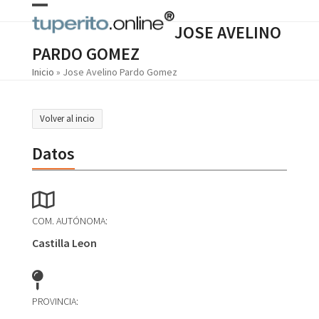
Skip
Open
Close
to
JOSE AVELINO
content
mobile
mobile
PARDO GOMEZ
menu
menu
Inicio
»
Jose Avelino Pardo Gomez
Volver al incio
Datos
COM. AUTÓNOMA:
Castilla Leon
PROVINCIA: