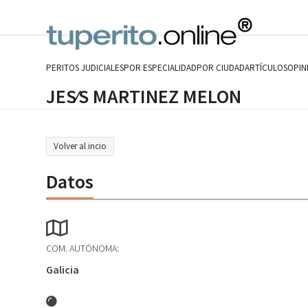
Skip
to
content
PERITOS JUDICIALES
POR ESPECIALIDAD
POR CIUDAD
ARTÍCULOS
OPIN
JES⁄S MARTINEZ MELON
Volver al incio
Datos
COM. AUTÓNOMA:
Galicia