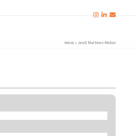
Inicio
»
Jes⁄S Martinez Melon