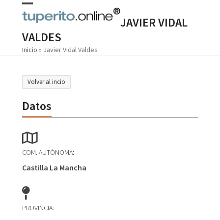
Skip
Open
Close
to
JAVIER VIDAL
content
mobile
mobile
VALDES
menu
menu
Inicio
»
Javier Vidal Valdes
Volver al incio
Datos
COM. AUTÓNOMA:
Castilla La Mancha
PROVINCIA: