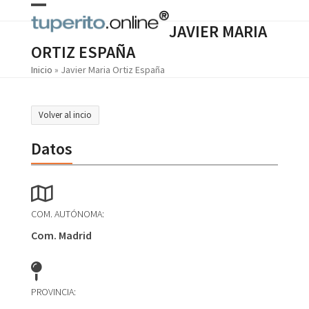
Skip
Open
Close
to
JAVIER MARIA
content
mobile
mobile
ORTIZ ESPAÑA
menu
menu
Inicio
»
Javier Maria Ortiz España
Volver al incio
Datos
COM. AUTÓNOMA:
Com. Madrid
PROVINCIA: