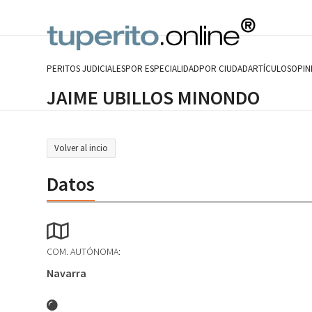
Skip
to
content
PERITOS JUDICIALES
POR ESPECIALIDAD
POR CIUDAD
ARTÍCULOS
OPIN
JAIME UBILLOS MINONDO
Volver al incio
Datos
COM. AUTÓNOMA:
Navarra