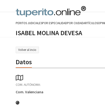
Skip
to
content
PERITOS JUDICIALES
POR ESPECIALIDAD
POR CIUDAD
ARTÍCULOS
OPIN
ISABEL MOLINA DEVESA
Volver al incio
Datos
COM. AUTÓNOMA:
Com. Valenciana