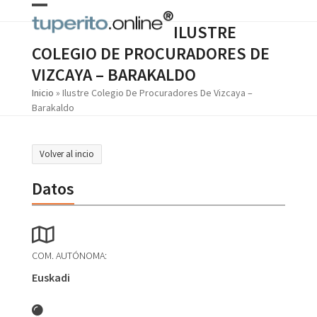
Skip
Open
Close
to
ILUSTRE
content
mobile
mobile
COLEGIO DE PROCURADORES DE
menu
menu
VIZCAYA – BARAKALDO
Inicio
»
Ilustre Colegio De Procuradores De Vizcaya –
Barakaldo
Volver al incio
Datos
COM. AUTÓNOMA:
Euskadi