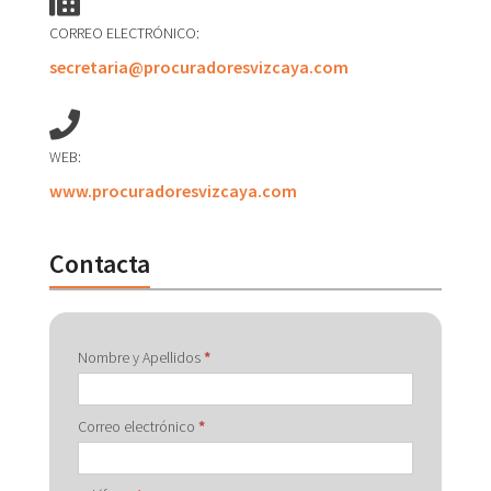
CORREO ELECTRÓNICO:
secretaria@procuradoresvizcaya.com
WEB:
www.procuradoresvizcaya.com
Contacta
Contactar
Nombre y Apellidos
*
con
Correo electrónico
*