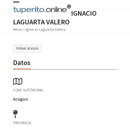
Skip
Open
Close
to
IGNACIO
content
mobile
mobile
LAGUARTA VALERO
menu
menu
Inicio
»
Ignacio Laguarta Valero
Volver al incio
Datos
COM. AUTÓNOMA:
Aragon
PROVINCIA: