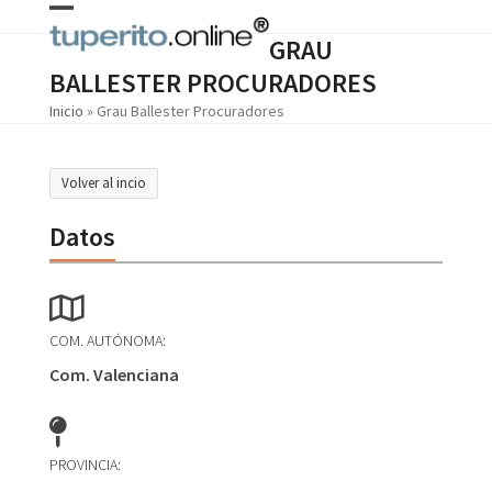
Skip
Open
Close
to
GRAU
content
mobile
mobile
BALLESTER PROCURADORES
menu
menu
Inicio
»
Grau Ballester Procuradores
Volver al incio
Datos
COM. AUTÓNOMA:
Com. Valenciana
PROVINCIA: