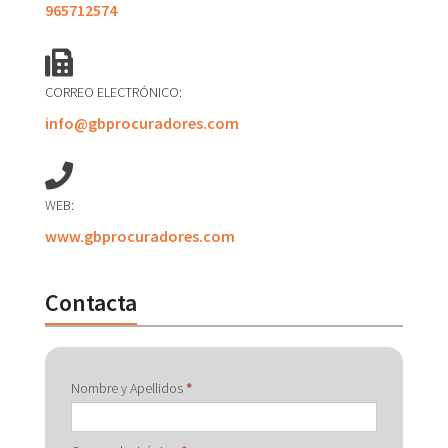
965712574
CORREO ELECTRÓNICO:
info@gbprocuradores.com
WEB:
www.gbprocuradores.com
Contacta
Contactar
Nombre y Apellidos
*
con