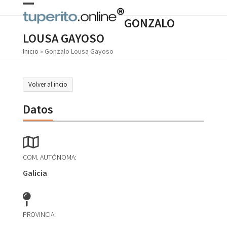
Skip
Open
Close
to
GONZALO
content
mobile
mobile
LOUSA GAYOSO
menu
menu
Inicio
»
Gonzalo Lousa Gayoso
Volver al incio
Datos
COM. AUTÓNOMA:
Galicia
PROVINCIA: