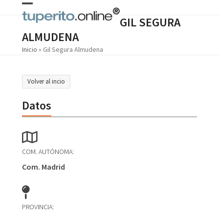
Skip
Open
Close
to
GIL SEGURA
content
mobile
mobile
ALMUDENA
menu
menu
Inicio
»
Gil Segura Almudena
Volver al incio
Datos
COM. AUTÓNOMA:
Com. Madrid
PROVINCIA: