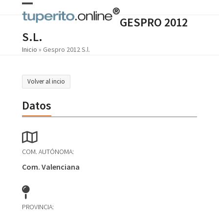
Skip
Open
Close
to
GESPRO 2012
content
mobile
mobile
S.L.
menu
menu
Inicio
»
Gespro 2012 S.l.
Volver al incio
Datos
COM. AUTÓNOMA:
Com. Valenciana
PROVINCIA: