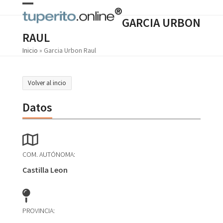
Skip
Open
Close
to
GARCIA URBON
content
mobile
mobile
RAUL
menu
menu
Inicio
»
Garcia Urbon Raul
Volver al incio
Datos
COM. AUTÓNOMA:
Castilla Leon
PROVINCIA: