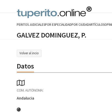
Skip
to
content
PERITOS JUDICIALES
POR ESPECIALIDAD
POR CIUDAD
ARTÍCULOS
OPIN
GALVEZ DOMINGUEZ, P.
Volver al incio
Datos
COM. AUTÓNOMA:
Andalucia