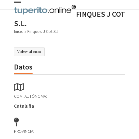
Skip
Open
Close
to
FINQUES J COT
content
mobile
mobile
S.L.
menu
menu
Inicio
»
Finques J Cot S.l.
Volver al incio
Datos
COM. AUTÓNOMA:
Cataluña
PROVINCIA: