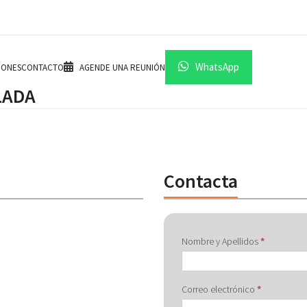
WhatsApp
IONES
CONTACTO
AGENDE UNA REUNIÓN
LADA
Contacta
Contactar
Nombre y Apellidos
*
con
Correo electrónico
*