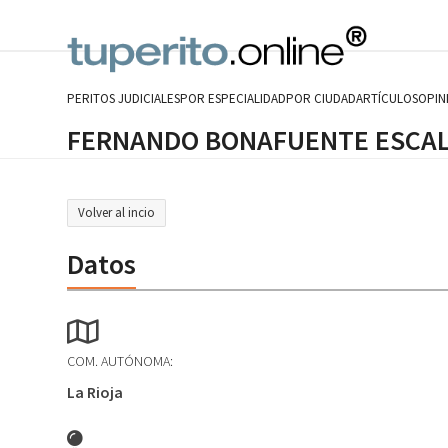
Skip
to
content
PERITOS JUDICIALES
POR ESPECIALIDAD
POR CIUDAD
ARTÍCULOS
OPIN
FERNANDO BONAFUENTE ESCA
Volver al incio
Datos
COM. AUTÓNOMA:
La Rioja