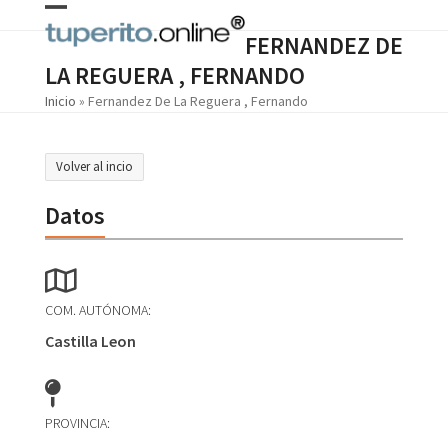
Skip
Open
Close
to
FERNANDEZ DE
content
mobile
mobile
LA REGUERA , FERNANDO
menu
menu
Inicio
»
Fernandez De La Reguera , Fernando
Volver al incio
Datos
COM. AUTÓNOMA:
Castilla Leon
PROVINCIA: