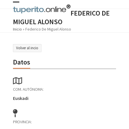
Skip
Open
Close
to
FEDERICO DE
content
mobile
mobile
MIGUEL ALONSO
menu
menu
Inicio
»
Federico De Miguel Alonso
Volver al incio
Datos
COM. AUTÓNOMA:
Euskadi
PROVINCIA: