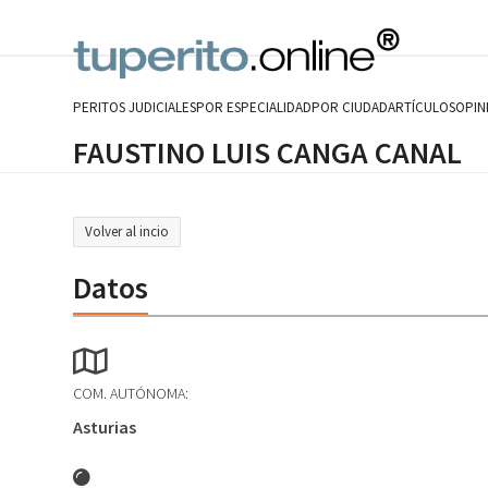
Skip
to
content
PERITOS JUDICIALES
POR ESPECIALIDAD
POR CIUDAD
ARTÍCULOS
OPIN
FAUSTINO LUIS CANGA CANAL
Volver al incio
Datos
COM. AUTÓNOMA:
Asturias