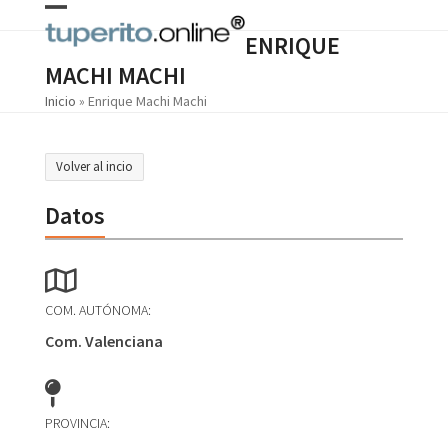
Skip
Open
Close
to
ENRIQUE
content
mobile
mobile
MACHI MACHI
menu
menu
Inicio
»
Enrique Machi Machi
Volver al incio
Datos
COM. AUTÓNOMA:
Com. Valenciana
PROVINCIA: