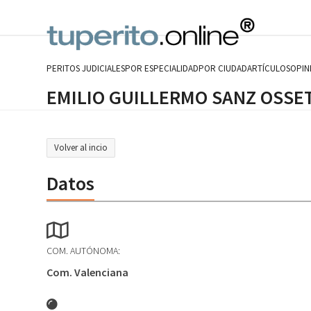
Skip
to
content
PERITOS JUDICIALES
POR ESPECIALIDAD
POR CIUDAD
ARTÍCULOS
OPIN
EMILIO GUILLERMO SANZ OSSE
Volver al incio
Datos
COM. AUTÓNOMA:
Com. Valenciana