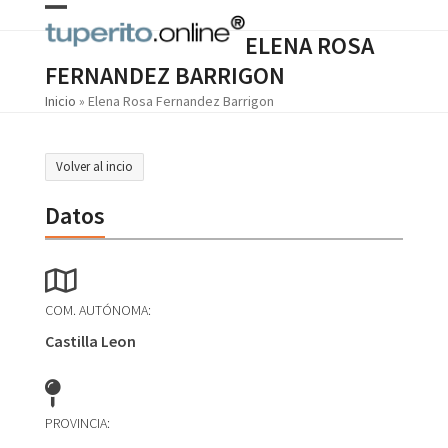
Skip
Open
Close
to
ELENA ROSA
content
mobile
mobile
FERNANDEZ BARRIGON
menu
menu
Inicio
»
Elena Rosa Fernandez Barrigon
Volver al incio
Datos
COM. AUTÓNOMA:
Castilla Leon
PROVINCIA: