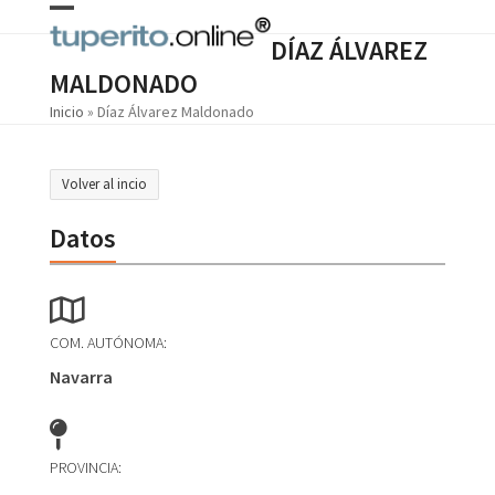
Skip
Open
Close
to
DÍAZ ÁLVAREZ
content
mobile
mobile
MALDONADO
menu
menu
Inicio
»
Díaz Álvarez Maldonado
Volver al incio
Datos
COM. AUTÓNOMA:
Navarra
PROVINCIA: